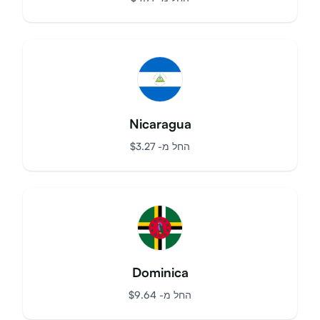
Middle East and North Africa
החל מ-
$
4.71
Nicaragua
החל מ-
$
3.27