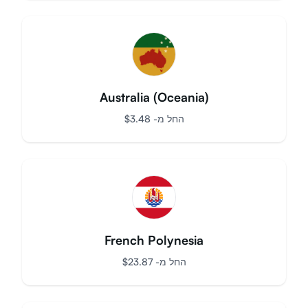
Haiti
החל מ-
$
13.69
Australia (Oceania)
החל מ-
$
3.48
French Polynesia