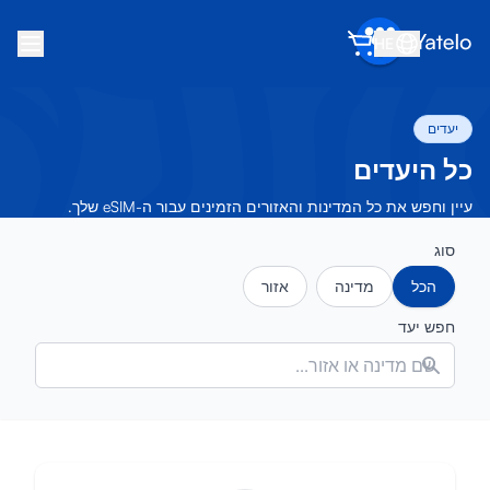
Always stay connected!
HE
Open App
Never run out of data mid-trip
בית
בלוג
אודות
יעדים
הרוויח
כל היעדים
הפנה חבר
עיין וחפש את כל המדינות והאזורים הזמינים עבור ה-eSIM שלך.
הפוך לשותף
סוג
מרכז עזרה
הכל
מדינה
אזור
שאלות נפוצות
חפש יעד
תמיכה
תאימות מכשירים