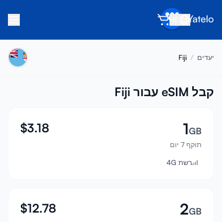
HE
בית
יעדים
/
Fiji
בלוג
אודות
קבל eSIM עבור Fiji
הרוויח
1
$
3.18
הפנה חבר
GB
תוקף 7 יום
הפוך לשותף
רשת 4G
מרכז עזרה
שאלות נפוצות
תמיכה
2
$
12.78
GB
תאימות מכשירים