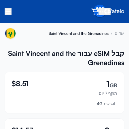
HE
בית
יעדים
/
Saint Vincent and the Grenadines
בלוג
אודות
קבל eSIM עבור Saint Vincent and the
Grenadines
הרוויח
הפנה חבר
1
$
8.51
הפוך לשותף
GB
תוקף 7 יום
מרכז עזרה
רשת 4G
שאלות נפוצות
תמיכה
תאימות מכשירים