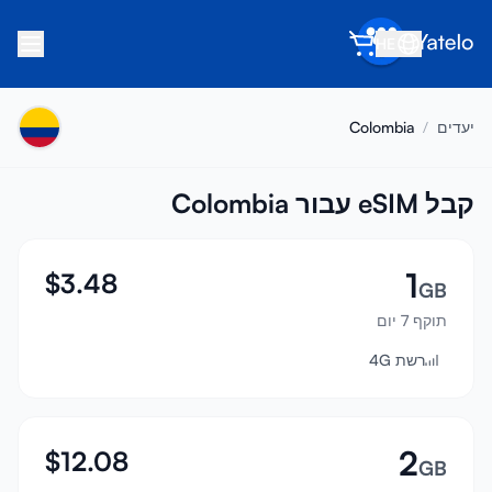
HE
בית
יעדים
/
Colombia
בלוג
אודות
קבל eSIM עבור Colombia
הרוויח
1
$
3.48
הפנה חבר
GB
תוקף 7 יום
הפוך לשותף
רשת 4G
מרכז עזרה
שאלות נפוצות
תמיכה
2
$
12.08
GB
תאימות מכשירים