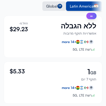
Global
Latin America
∞
ללא הגבלה
החל מ-
$
29.23
אפשרויות תוקף מרובות
more
14
+
🌍
רשת 5G, LTE
1
$
5.33
GB
תוקף 7 יום
more
14
+
🌍
רשת 5G, LTE