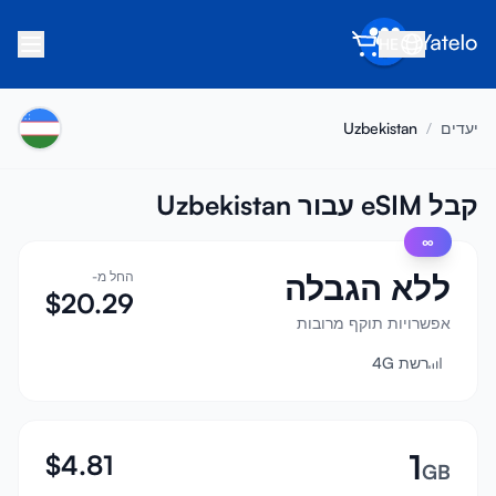
HE
בית
יעדים
/
Uzbekistan
בלוג
אודות
קבל eSIM עבור Uzbekistan
∞
הרוויח
ללא הגבלה
החל מ-
הפנה חבר
$
20.29
הפוך לשותף
אפשרויות תוקף מרובות
רשת 4G
מרכז עזרה
שאלות נפוצות
תמיכה
1
$
4.81
GB
תאימות מכשירים