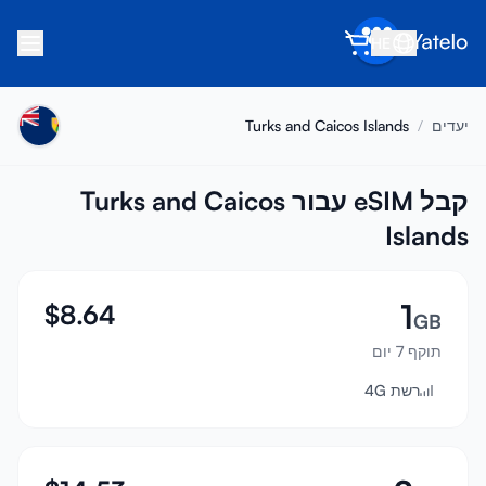
HE
בית
יעדים
/
Turks and Caicos Islands
בלוג
אודות
קבל eSIM עבור Turks and Caicos
Islands
הרוויח
הפנה חבר
1
$
8.64
הפוך לשותף
GB
תוקף 7 יום
מרכז עזרה
רשת 4G
שאלות נפוצות
תמיכה
תאימות מכשירים