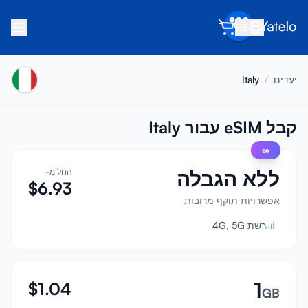
HE
בית
יעדים
/
Italy
בלוג
אודות
קבל eSIM עבור Italy
∞
הרוויח
ללא הגבלה
החל מ-
הפנה חבר
$
6.93
הפוך לשותף
אפשרויות תוקף מרובות
רשת 4G, 5G
מרכז עזרה
שאלות נפוצות
תמיכה
1
$
1.04
GB
תאימות מכשירים