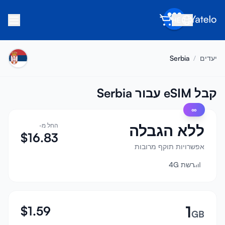
HE
בית
יעדים
/
Serbia
בלוג
אודות
קבל eSIM עבור Serbia
∞
הרוויח
ללא הגבלה
החל מ-
הפנה חבר
$
16.83
הפוך לשותף
אפשרויות תוקף מרובות
רשת 4G
מרכז עזרה
שאלות נפוצות
תמיכה
1
$
1.59
GB
תאימות מכשירים