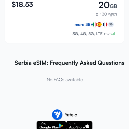
20
$
18.53
GB
תוקף 30 יום
more
38
+
🌍
רשת 3G, 4G, 5G, LTE
Serbia eSIM: Frequently Asked Questions
No FAQs available
הורד ב-
קבל ב-
Google Play
App Store