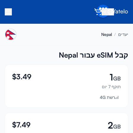
HE
בית
יעדים
/
Nepal
בלוג
אודות
קבל eSIM עבור Nepal
הרוויח
1
$
3.49
הפנה חבר
GB
תוקף 7 יום
הפוך לשותף
רשת 4G
מרכז עזרה
שאלות נפוצות
תמיכה
2
$
7.49
GB
תאימות מכשירים