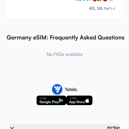
רשת 4G, 5G
Germany eSIM: Frequently Asked Questions
No FAQs available
הורד ב-
קבל ב-
Google Play
App Store
יעדים