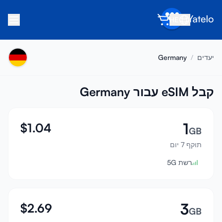
HE
בית
יעדים
/
Germany
בלוג
אודות
קבל eSIM עבור Germany
הרוויח
1
$
1.04
הפנה חבר
GB
תוקף 7 יום
הפוך לשותף
רשת 5G
מרכז עזרה
שאלות נפוצות
תמיכה
3
$
2.69
GB
תאימות מכשירים