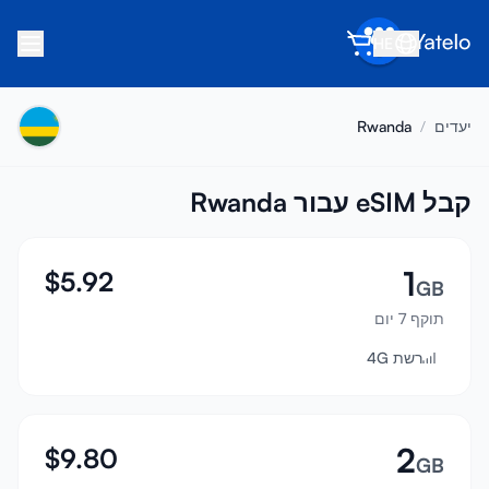
HE
בית
יעדים
/
Rwanda
בלוג
אודות
קבל eSIM עבור Rwanda
הרוויח
1
$
5.92
הפנה חבר
GB
תוקף 7 יום
הפוך לשותף
רשת 4G
מרכז עזרה
שאלות נפוצות
תמיכה
2
$
9.80
GB
תאימות מכשירים