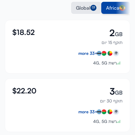
Global
Africa
2
$
18.52
GB
תוקף 15 יום
more
33
+
🌍
רשת 4G, 5G
3
$
22.20
GB
תוקף 30 יום
more
33
+
🌍
רשת 4G, 5G