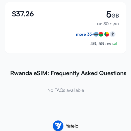
5
$
37.26
GB
תוקף 30 יום
more
33
+
🌍
רשת 4G, 5G
Rwanda eSIM: Frequently Asked Questions
No FAQs available