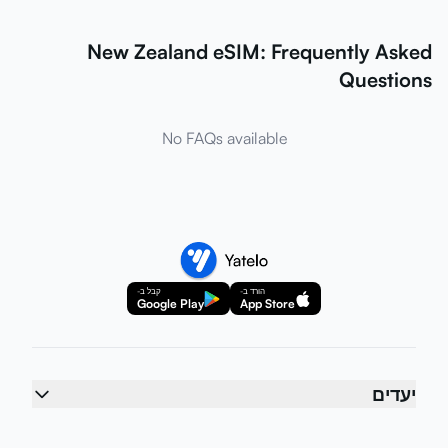
New Zealand eSIM: Frequently Asked
Questions
No FAQs available
הורד ב-
קבל ב-
Google Play
App Store
יעדים