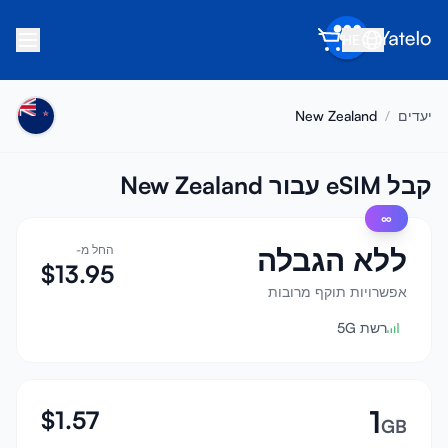
HE
בית
יעדים
/
New Zealand
בלוג
אודות
קבל eSIM עבור New Zealand
∞
הרוויח
ללא הגבלה
החל מ-
הפנה חבר
$
13.95
הפוך לשותף
אפשרויות תוקף מרובות
רשת 5G
מרכז עזרה
שאלות נפוצות
תמיכה
1
$
1.57
GB
תאימות מכשירים