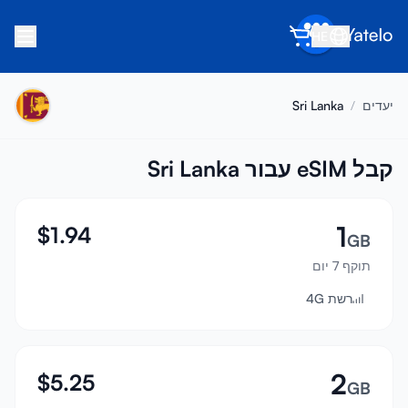
HE
בית
יעדים
/
Sri Lanka
בלוג
אודות
קבל eSIM עבור Sri Lanka
הרוויח
1
$
1.94
הפנה חבר
GB
תוקף 7 יום
הפוך לשותף
רשת 4G
מרכז עזרה
שאלות נפוצות
תמיכה
2
$
5.25
GB
תאימות מכשירים