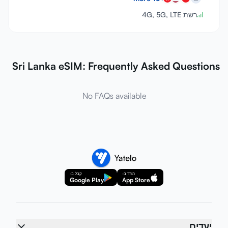
רשת 4G, 5G, LTE
Sri Lanka eSIM: Frequently Asked Questions
No FAQs available
הורד ב-
קבל ב-
Google Play
App Store
יעדים