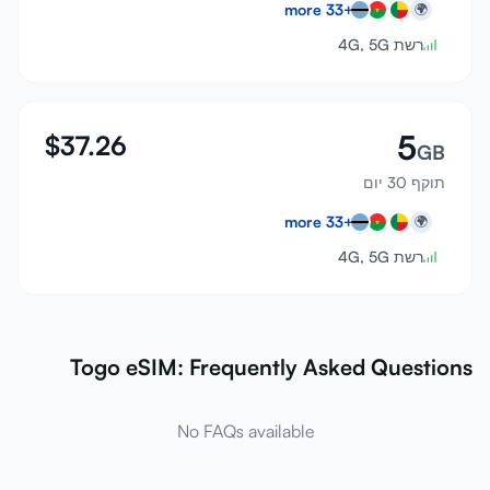
more
33
+
🌍
רשת 4G, 5G
5
$
37.26
GB
תוקף 30 יום
more
33
+
🌍
רשת 4G, 5G
Togo eSIM: Frequently Asked Questions
No FAQs available