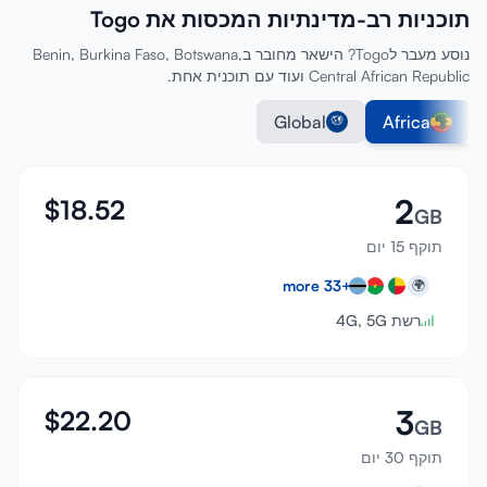
תוכניות רב-מדינתיות המכסות את Togo
התחבר
נוסע מעבר לTogo? הישאר מחובר בBenin, Burkina Faso, Botswana,
Central African Republic ועוד עם תוכנית אחת.
הרשמה
Global
Africa
2
$
18.52
GB
תוקף 15 יום
more
33
+
🌍
רשת 4G, 5G
3
$
22.20
GB
תוקף 30 יום