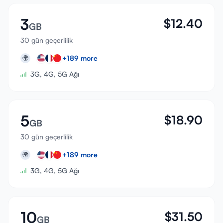
3
$
12.40
GB
30 gün geçerlilik
+
189
more
🌍
3G, 4G, 5G Ağı
5
$
18.90
GB
30 gün geçerlilik
+
189
more
🌍
3G, 4G, 5G Ağı
10
$
31.50
GB