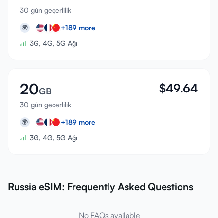
30 gün geçerlilik
+
189
more
🌍
3G, 4G, 5G Ağı
20
$
49.64
GB
30 gün geçerlilik
+
189
more
🌍
3G, 4G, 5G Ağı
Russia eSIM: Frequently Asked Questions
No FAQs available