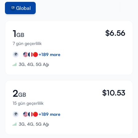
Global
1
$
6.56
GB
7 gün geçerlilik
+
189
more
🌍
3G, 4G, 5G Ağı
2
$
10.53
GB
15 gün geçerlilik
+
189
more
🌍
3G, 4G, 5G Ağı