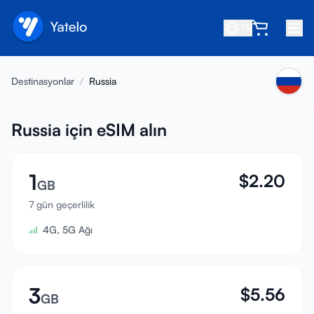
TR
Ana Sayfa
Destinasyonlar
/
Russia
Blog
Hakkında
Russia için eSIM alın
Kazan
1
$
2.20
Arkadaş davet et
GB
Ortak ol
7 gün geçerlilik
4G, 5G Ağı
Yardım Merkezi
SSS
Destek
3
$
5.56
GB
Cihaz Uyumluluğu