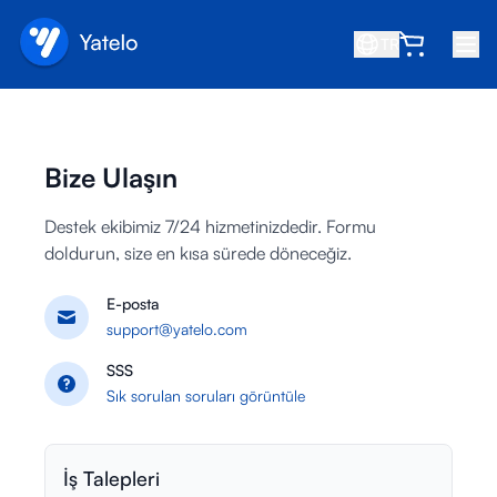
TR
Ana Sayfa
Blog
Bize Ulaşın
Hakkında
Destek ekibimiz 7/24 hizmetinizdedir. Formu
Kazan
doldurun, size en kısa sürede döneceğiz.
Arkadaş davet et
E-posta
Ortak ol
support@yatelo.com
SSS
Yardım Merkezi
Sık sorulan soruları görüntüle
SSS
Destek
İş Talepleri
Cihaz Uyumluluğu