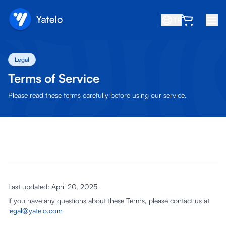
TR
Ana Sayfa
Legal
Blog
Terms of Service
Hakkında
Please read these terms carefully before using our service.
Kazan
Arkadaş davet et
Ortak ol
Yardım Merkezi
Last updated: April 20, 2025
SSS
If you have any questions about these Terms, please contact us at
Destek
legal@yatelo.com
Cihaz Uyumluluğu