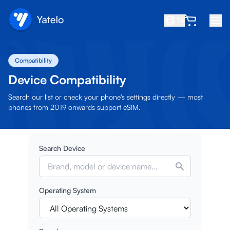
TR
Ana Sayfa
Compatibility
Blog
Device Compatibility
Hakkında
Search our list or check your phone's settings directly — most
phones from 2019 onwards support eSIM.
Kazan
Arkadaş davet et
Search Device
Ortak ol
Yardım Merkezi
Operating System
SSS
Destek
Cihaz Uyumluluğu