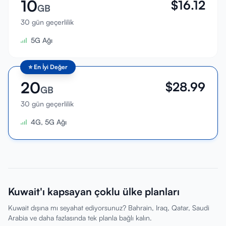
10
$
16.12
GB
30 gün geçerlilik
5G Ağı
⭐
En İyi Değer
20
$
28.99
GB
30 gün geçerlilik
4G, 5G Ağı
Kuwait'ı kapsayan çoklu ülke planları
Kuwait dışına mı seyahat ediyorsunuz? Bahrain, Iraq, Qatar, Saudi
Arabia ve daha fazlasında tek planla bağlı kalın.