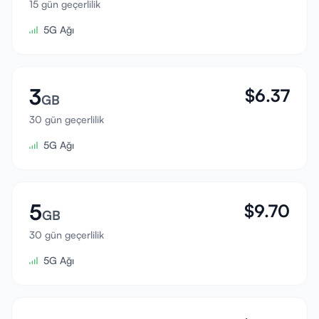
15 gün geçerlilik
Giriş Yap
5G Ağı
Kayıt Ol
3
$
6.37
GB
30 gün geçerlilik
5G Ağı
5
$
9.70
GB
30 gün geçerlilik
5G Ağı