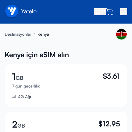
TR
Ana Sayfa
Destinasyonlar
/
Kenya
Blog
Hakkında
Kenya için eSIM alın
Kazan
1
$
3.61
Arkadaş davet et
GB
Ortak ol
7 gün geçerlilik
4G Ağı
Yardım Merkezi
SSS
Destek
2
$
12.95
GB
Cihaz Uyumluluğu