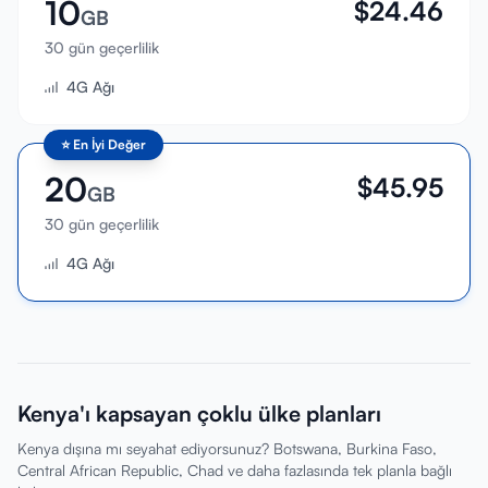
10
$
24.46
GB
30 gün geçerlilik
4G Ağı
⭐
En İyi Değer
20
$
45.95
GB
30 gün geçerlilik
4G Ağı
Kenya'ı kapsayan çoklu ülke planları
Kenya dışına mı seyahat ediyorsunuz? Botswana, Burkina Faso,
Central African Republic, Chad ve daha fazlasında tek planla bağlı