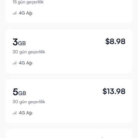
15 gün geçerlilik
Giriş Yap
4G Ağı
Kayıt Ol
3
$
8.98
GB
30 gün geçerlilik
4G Ağı
5
$
13.98
GB
30 gün geçerlilik
4G Ağı