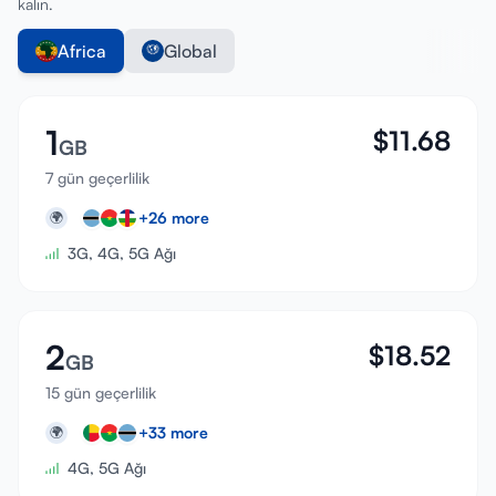
kalın.
Africa
Global
1
$
11.68
GB
7 gün geçerlilik
+
26
more
🌍
3G, 4G, 5G Ağı
2
$
18.52
GB
15 gün geçerlilik
+
33
more
🌍
4G, 5G Ağı