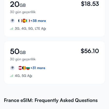
20
$
18.53
GB
30 gün geçerlilik
+
38
more
🌍
3G, 4G, 5G, LTE Ağı
50
$
56.10
GB
30 gün geçerlilik
+
31
more
🌍
4G, 5G Ağı
France eSIM: Frequently Asked Questions