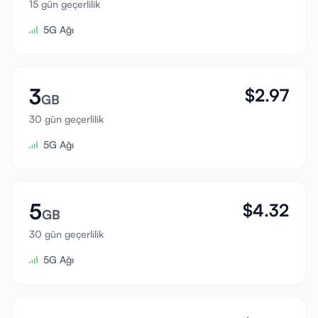
15 gün geçerlilik
Giriş Yap
5G Ağı
Kayıt Ol
3
$
2.97
GB
30 gün geçerlilik
5G Ağı
5
$
4.32
GB
30 gün geçerlilik
5G Ağı