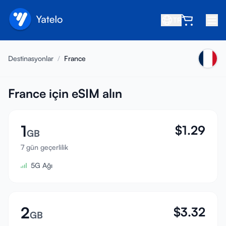
TR
Ana Sayfa
Destinasyonlar
/
France
Blog
Hakkında
France için eSIM alın
Kazan
1
$
1.29
Arkadaş davet et
GB
Ortak ol
7 gün geçerlilik
5G Ağı
Yardım Merkezi
SSS
Destek
2
$
3.32
GB
Cihaz Uyumluluğu