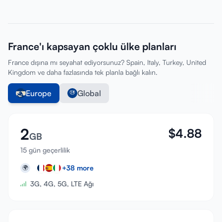
France'ı kapsayan çoklu ülke planları
France dışına mı seyahat ediyorsunuz? Spain, Italy, Turkey, United
Kingdom ve daha fazlasında tek planla bağlı kalın.
Europe
Global
2
$
4.88
GB
15 gün geçerlilik
+
38
more
🌍
3G, 4G, 5G, LTE Ağı