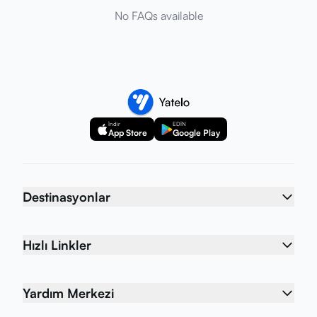
No FAQs available
İndir
EDİN
App Store
Google Play
Destinasyonlar
Hızlı Linkler
Yardım Merkezi