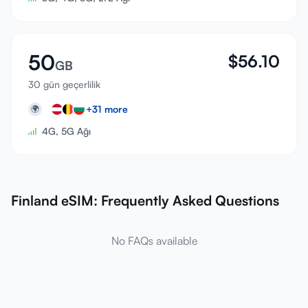
50
$
56.10
GB
30 gün geçerlilik
+
31
more
🌍
4G, 5G Ağı
Finland eSIM: Frequently Asked Questions
No FAQs available