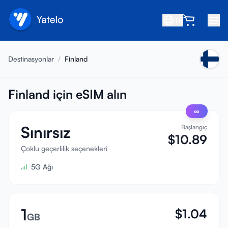
TR
Ana Sayfa
Destinasyonlar
/
Finland
Blog
Hakkında
Finland için eSIM alın
∞
Kazan
Sınırsız
Başlangıç
Arkadaş davet et
$
10.89
Ortak ol
Çoklu geçerlilik seçenekleri
5G Ağı
Yardım Merkezi
SSS
Destek
1
$
1.04
GB
Cihaz Uyumluluğu