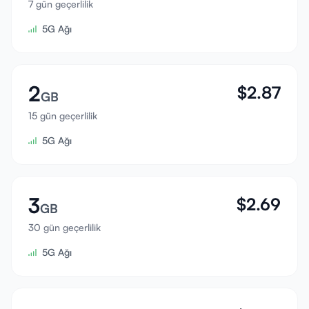
7 gün geçerlilik
Giriş Yap
5G Ağı
Kayıt Ol
2
$
2.87
GB
15 gün geçerlilik
5G Ağı
3
$
2.69
GB
30 gün geçerlilik
5G Ağı