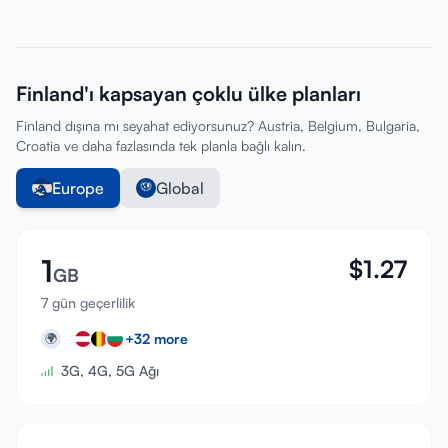
Finland'ı kapsayan çoklu ülke planları
Finland dışına mı seyahat ediyorsunuz? Austria, Belgium, Bulgaria,
Croatia ve daha fazlasında tek planla bağlı kalın.
Europe
Global
1
$
1.27
GB
7 gün geçerlilik
+
32
more
🌍
3G, 4G, 5G Ağı