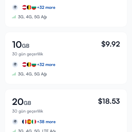
+
32
more
🌍
3G, 4G, 5G Ağı
10
$
9.92
GB
30 gün geçerlilik
+
32
more
🌍
3G, 4G, 5G Ağı
20
$
18.53
GB
30 gün geçerlilik
+
38
more
🌍
3G, 4G, 5G, LTE Ağı