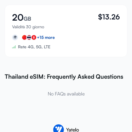
20
$
13.26
GB
Validità 30 giorno
+
15
more
🌍
Rete 4G, 5G, LTE
Thailand eSIM: Frequently Asked Questions
No FAQs available