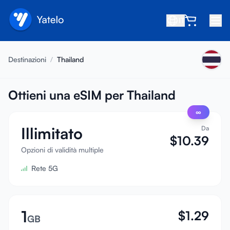
IT
Home
Destinazioni
/
Thailand
Blog
Chi siamo
Ottieni una eSIM per Thailand
∞
Guadagna
Illimitato
Da
Invita un amico
$
10.39
Diventa affiliato
Opzioni di validità multiple
Rete 5G
Centro assistenza
FAQ
Supporto
1
$
1.29
GB
Compatibilità dispositivi