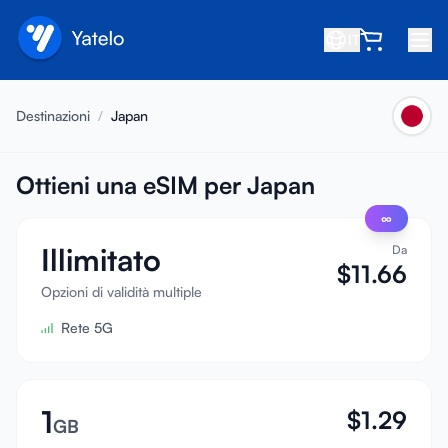
IT
Home
Destinazioni
/
Japan
Blog
Chi siamo
Ottieni una eSIM per Japan
∞
Guadagna
Illimitato
Da
Invita un amico
$
11.66
Diventa affiliato
Opzioni di validità multiple
Rete 5G
Centro assistenza
FAQ
Supporto
1
$
1.29
GB
Compatibilità dispositivi