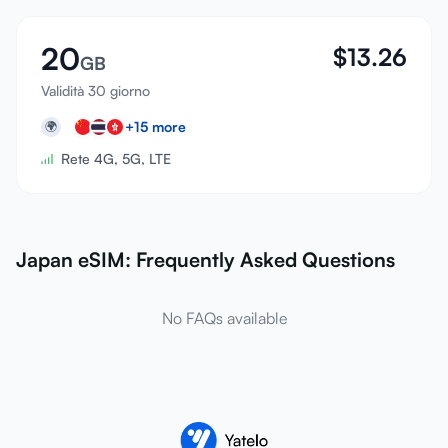
20
$
13.26
GB
Validità 30 giorno
+
15
more
🌍
Rete 4G, 5G, LTE
Japan eSIM: Frequently Asked Questions
No FAQs available