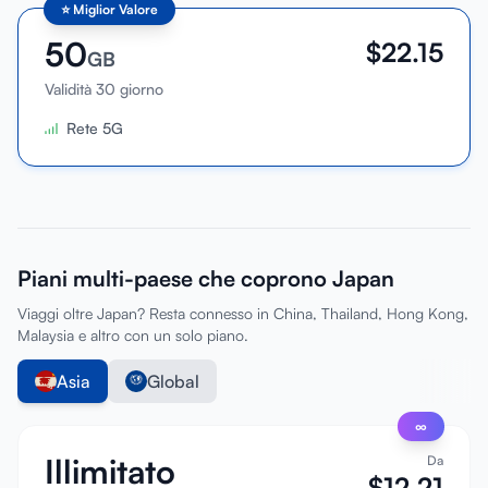
⭐
Miglior Valore
50
$
22.15
GB
Validità 30 giorno
Rete 5G
Piani multi-paese che coprono Japan
Viaggi oltre Japan? Resta connesso in China, Thailand, Hong Kong,
Malaysia e altro con un solo piano.
Asia
Global
∞
Illimitato
Da
$
12.21