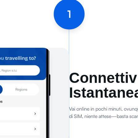
1
Connettiv
Istantane
Vai online in pochi minuti, ovun
di SIM, niente attese—basta scan