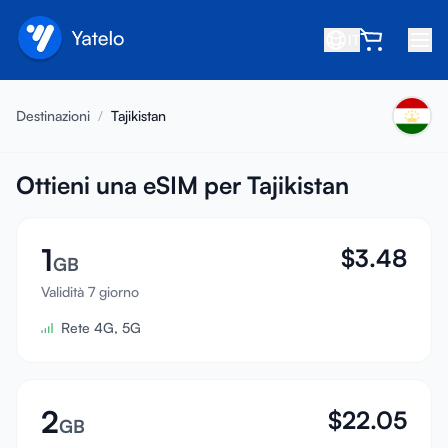
IT
Home
Destinazioni
/
Tajikistan
Blog
Chi siamo
Ottieni una eSIM per Tajikistan
Guadagna
1
$
3.48
Invita un amico
GB
Diventa affiliato
Validità 7 giorno
Rete 4G, 5G
Centro assistenza
FAQ
Supporto
2
$
22.05
GB
Compatibilità dispositivi