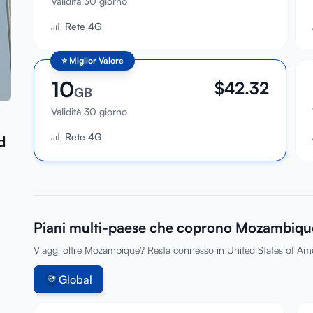
Validità 30 giorno
Rete 4G
⭐
Miglior Valore
10
$
42.32
GB
Validità 30 giorno
Rete 4G
d
Piani multi-paese che coprono Mozambiqu
Viaggi oltre Mozambique? Resta connesso in United States of Amer
Global