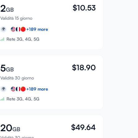
2
$
10.53
GB
Validità 15 giorno
+
189
more
🌍
Rete 3G, 4G, 5G
5
$
18.90
GB
Validità 30 giorno
+
189
more
🌍
Rete 3G, 4G, 5G
20
$
49.64
GB
Validità 30 giorno