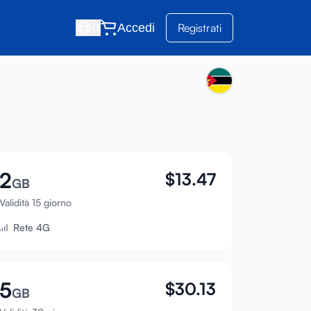
Accedi
Registrati
IT
2
$
13.47
GB
Validità 15 giorno
Rete 4G
5
$
30.13
GB