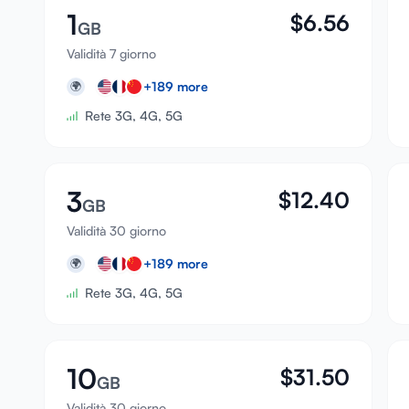
1
$
6.56
GB
Validità 7 giorno
+
189
more
🌍
Rete 3G, 4G, 5G
3
$
12.40
GB
Validità 30 giorno
+
189
more
🌍
Rete 3G, 4G, 5G
10
$
31.50
GB
Validità 30 giorno