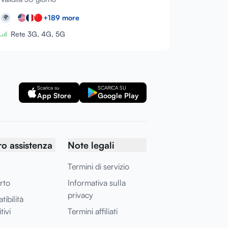
+
189
more
🌍
Rete 3G, 4G, 5G
Scarica su
SCARICA SU
App Store
Google Play
o assistenza
Note legali
Termini di servizio
rto
Informativa sulla
privacy
ibilità
tivi
Termini affiliati