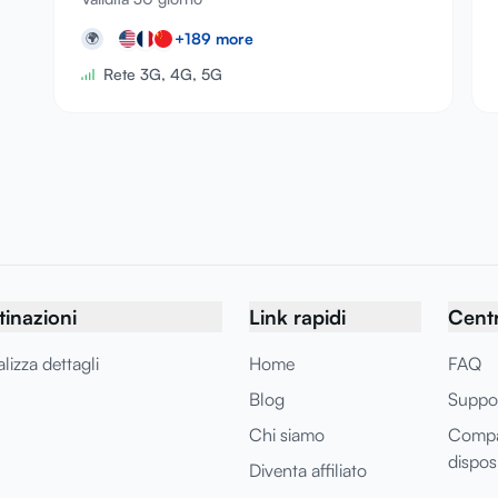
+
189
more
🌍
Rete 3G, 4G, 5G
tinazioni
Link rapidi
Centr
lizza dettagli
Home
FAQ
Blog
Suppo
Chi siamo
Compat
disposi
Diventa affiliato