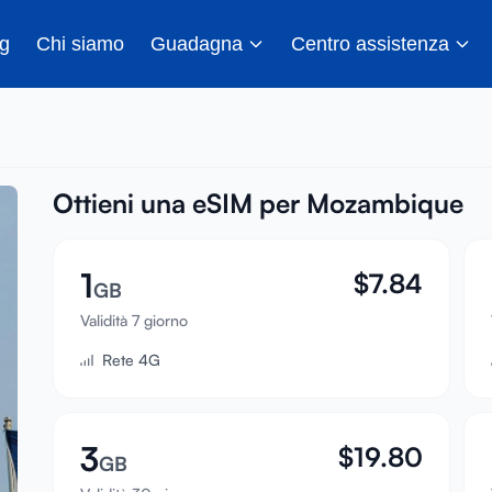
g
Chi siamo
Guadagna
Centro assistenza
Ottieni una eSIM per Mozambique
1
$
7.84
GB
Validità 7 giorno
Rete 4G
3
$
19.80
GB