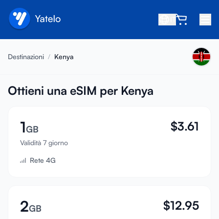
IT
Home
Destinazioni
/
Kenya
Blog
Chi siamo
Ottieni una eSIM per Kenya
Guadagna
1
$
3.61
Invita un amico
GB
Diventa affiliato
Validità 7 giorno
Rete 4G
Centro assistenza
FAQ
Supporto
2
$
12.95
GB
Compatibilità dispositivi