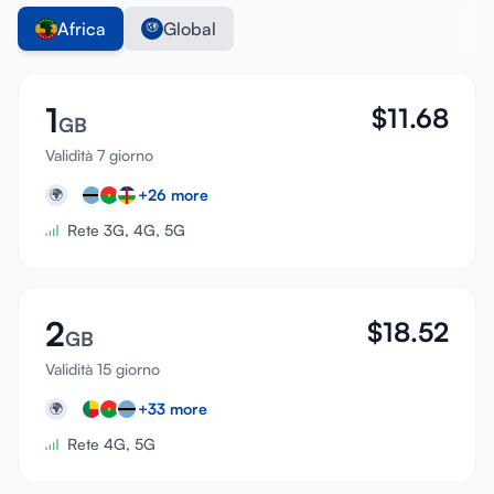
Africa
Global
1
$
11.68
GB
Validità 7 giorno
+
26
more
🌍
Rete 3G, 4G, 5G
2
$
18.52
GB
Validità 15 giorno
+
33
more
🌍
Rete 4G, 5G