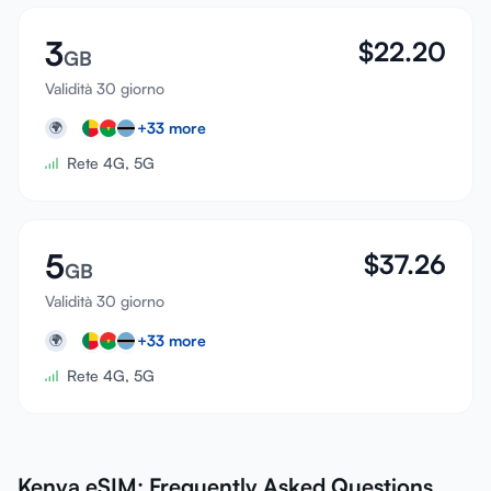
3
$
22.20
GB
Validità 30 giorno
+
33
more
🌍
Rete 4G, 5G
5
$
37.26
GB
Validità 30 giorno
+
33
more
🌍
Rete 4G, 5G
Kenya eSIM: Frequently Asked Questions