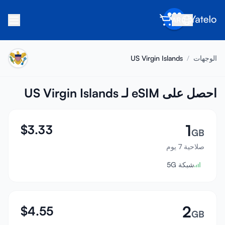
AR
الرئيسية
الوجهات
/
US Virgin Islands
المدونة
عن Yatelo
احصل على eSIM لـ US Virgin Islands
اكسب
1
$
3.33
أحل صديقاً
GB
صلاحية 7 يوم
كن شريكاً
شبكة 5G
مركز المساعدة
الأسئلة الشائعة
الدعم
2
$
4.55
GB
توافق الأجهزة