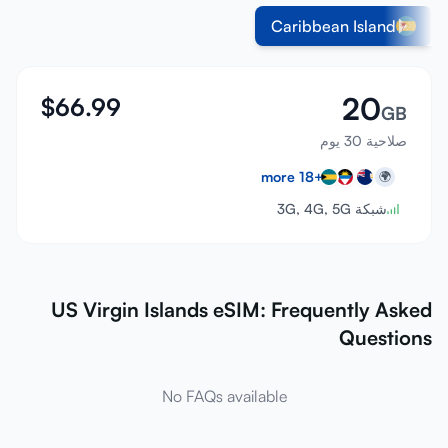
Caribbean Island
20
$
66.99
GB
صلاحية 30 يوم
more
18
+
🌍
شبكة 3G, 4G, 5G
US Virgin Islands eSIM: Frequently Asked
Questions
No FAQs available