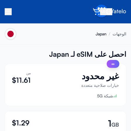
AR
الرئيسية
الوجهات
/
Japan
المدونة
عن Yatelo
احصل على eSIM لـ Japan
∞
اكسب
غير محدود
من
أحل صديقاً
$
11.61
كن شريكاً
خيارات صلاحية متعددة
شبكة 5G
مركز المساعدة
الأسئلة الشائعة
الدعم
1
$
1.29
GB
توافق الأجهزة