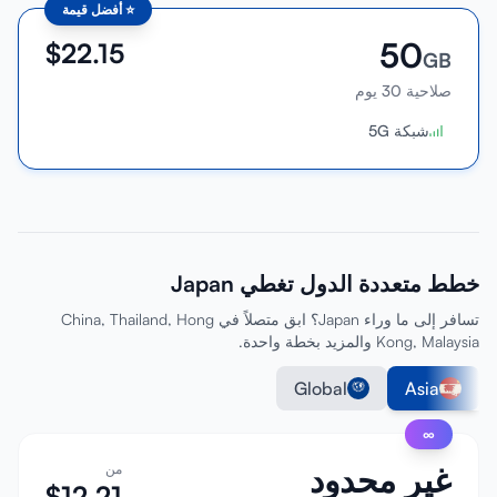
⭐
أفضل قيمة
50
$
22.15
GB
صلاحية 30 يوم
شبكة 5G
خطط متعددة الدول تغطي Japan
تسافر إلى ما وراء Japan؟ ابق متصلاً في China, Thailand, Hong
Kong, Malaysia والمزيد بخطة واحدة.
Global
Asia
∞
غير محدود
من
$
12.21