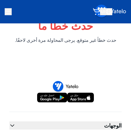
AR
حدث خطأ ما
الرئيسية
المدونة
حدث خطأ غير متوقع. يرجى المحاولة مرة أخرى لاحقًا.
عن Yatelo
اكسب
أحل صديقاً
كن شريكاً
حمّل من
احصل عليه من
مركز المساعدة
Google Play
App Store
الأسئلة الشائعة
الدعم
الوجهات
توافق الأجهزة