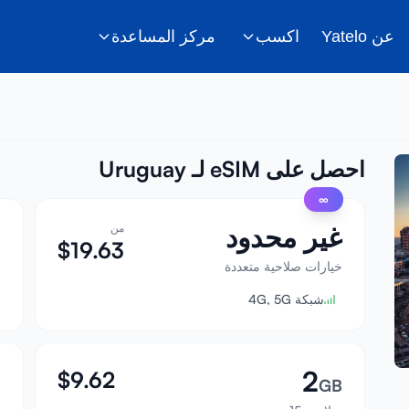
عن Yatelo
اكسب
مركز المساعدة
احصل على eSIM لـ Uruguay
∞
غير محدود
من
B
$
19.63
خيارات صلاحية متعددة
ص
شبكة 4G, 5G
2
$
9.62
B
GB