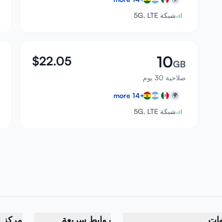
شبكة 5G, LTE
10
$
22.05
GB
صلاحية 30 يوم
more
14
+
🌍
شبكة 5G, LTE
هات
روابط سريعة
مركز ا