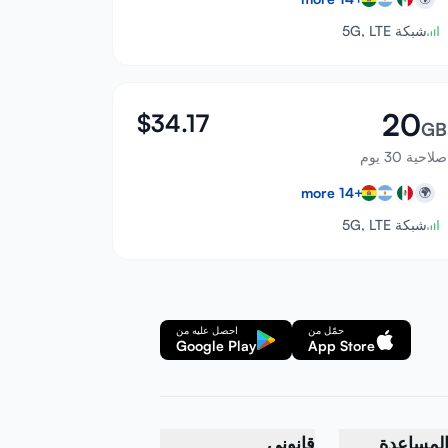
شبكة 5G, LTE
20
$
34.17
GB
صلاحية 30 يوم
more
14
+
🌍
شبكة 5G, LTE
حمّل من
احصل عليه من
Google Play
App Store
لمساعدة
قانوني