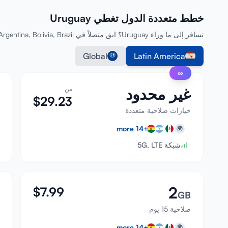
خطط متعددة الدول تغطي Uruguay
تسافر إلى ما وراء Uruguay؟ ابق متصلاً في Mexico, Argentina, Bolivia, Brazil والمزيد بخطة واحدة.
Global
Latin America
∞
غير محدود
من
$
29.23
خيارات صلاحية متعددة
more
14
+
🌍
شبكة 5G, LTE
2
$
7.99
GB
صلاحية 15 يوم
more
14
+
🌍