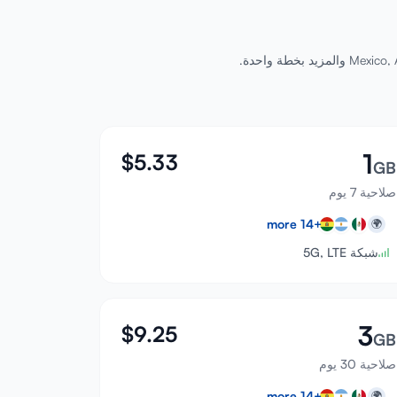
1
$
5.33
GB
صلاحية 7 يوم
more
14
+
🌍
شبكة 5G, LTE
3
$
9.25
GB
صلاحية 30 يوم
more
14
+
🌍