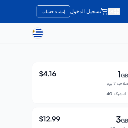
تسجيل الدخول
إنشاء حساب
AR
1
$
4.16
G
لاحية 7 يوم
شبكة 4G
3
$
12.99
G