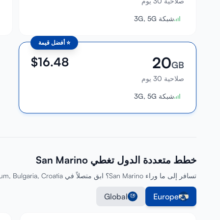
صلاحية 30 يوم
ص
شبكة 3G, 5G
⭐
أفضل قيمة
20
$
16.48
GB
صلاحية 30 يوم
شبكة 3G, 5G
خطط متعددة الدول تغطي San Marino
تسافر إلى ما وراء San Marino؟ ابق متصلاً في Austria, Belgium, Bulgaria, Croatia والمزيد بخطة واحدة.
Global
Europe