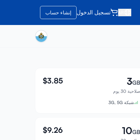
تسجيل الدخول
إنشاء حساب
AR
3
$
3.85
G
لاحية 30 يوم
شبكة 3G, 5G
10
$
9.26
G