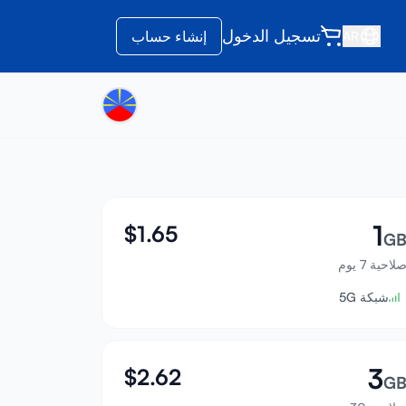
تسجيل الدخول
إنشاء حساب
AR
1
$
1.65
G
لاحية 7 يوم
شبكة 5G
3
$
2.62
G