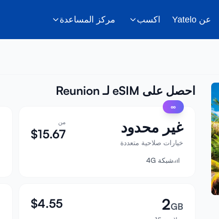
عن Yatelo
اكسب
مركز المساعدة
احصل على eSIM لـ Reunion
∞
غير محدود
من
B
$
15.67
خيارات صلاحية متعددة
ص
شبكة 4G
2
$
4.55
B
GB