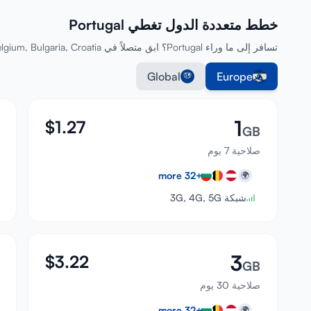
خطط متعددة الدول تغطي Portugal
تسافر إلى ما وراء Portugal؟ ابق متصلاً في Austria, Belgium, Bulgaria, Croatia والمزيد بخطة واحدة.
Global
Europe
1
$
1.27
GB
صلاحية 7 يوم
more
32
+
🌍
شبكة 3G, 4G, 5G
3
$
3.22
GB
صلاحية 30 يوم
more
32
+
🌍