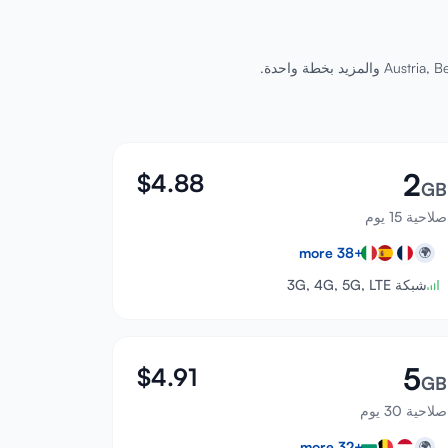
2
$
4.88
GB
صلاحية 15 يوم
more
38
+
🌍
شبكة 3G, 4G, 5G, LTE
5
$
4.91
GB
صلاحية 30 يوم
more
32
+
🌍