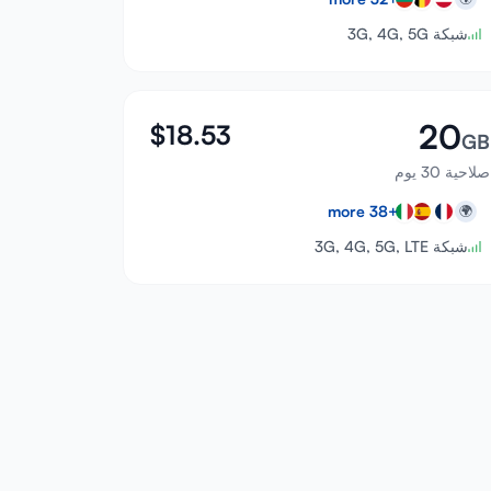
شبكة 3G, 4G, 5G
20
$
18.53
GB
صلاحية 30 يوم
more
38
+
🌍
شبكة 3G, 4G, 5G, LTE