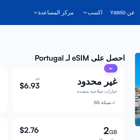
عن Yatelo
اكسب
مركز المساعدة
احصل على eSIM لـ Portugal
∞
غير محدود
من
B
$
6.93
خيارات صلاحية متعددة
ص
شبكة 5G
2
$
2.76
B
GB