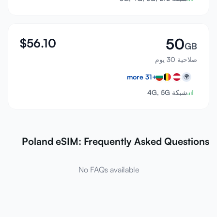
50
$
56.10
GB
صلاحية 30 يوم
more
31
+
🌍
شبكة 4G, 5G
Poland eSIM: Frequently Asked Questions
No FAQs available