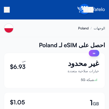
AR
الرئيسية
الوجهات
/
Poland
المدونة
عن Yatelo
احصل على eSIM لـ Poland
∞
اكسب
غير محدود
من
أحل صديقاً
$
6.93
كن شريكاً
خيارات صلاحية متعددة
شبكة 5G
مركز المساعدة
الأسئلة الشائعة
الدعم
1
$
1.05
GB
توافق الأجهزة