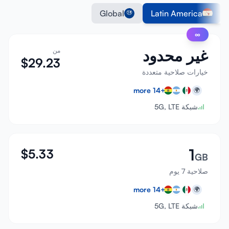
Global
Latin America
∞
غير محدود
من
$
29.23
خيارات صلاحية متعددة
more
14
+
🌍
شبكة 5G, LTE
1
$
5.33
GB
صلاحية 7 يوم
more
14
+
🌍
شبكة 5G, LTE