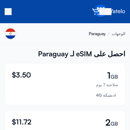
AR
الرئيسية
الوجهات
/
Paraguay
المدونة
عن Yatelo
احصل على eSIM لـ Paraguay
اكسب
1
$
3.50
أحل صديقاً
GB
صلاحية 7 يوم
كن شريكاً
شبكة 4G
مركز المساعدة
الأسئلة الشائعة
الدعم
2
$
11.72
GB
توافق الأجهزة