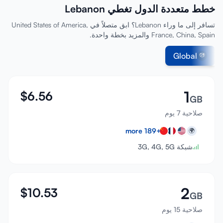
خطط متعددة الدول تغطي Lebanon
تسجيل الدخول
تسافر إلى ما وراء Lebanon؟ ابق متصلاً في United States of America,
France, China, Spain والمزيد بخطة واحدة.
إنشاء حساب
Global
1
$
6.56
GB
صلاحية 7 يوم
more
189
+
🌍
شبكة 3G, 4G, 5G
2
$
10.53
GB
صلاحية 15 يوم