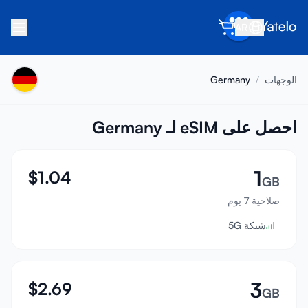
AR
الرئيسية
الوجهات
/
Germany
المدونة
عن Yatelo
احصل على eSIM لـ Germany
اكسب
1
$
1.04
أحل صديقاً
GB
صلاحية 7 يوم
كن شريكاً
شبكة 5G
مركز المساعدة
الأسئلة الشائعة
الدعم
3
$
2.69
GB
توافق الأجهزة