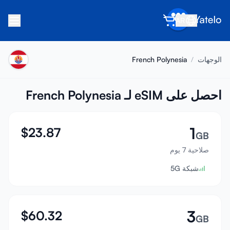
AR
الرئيسية
الوجهات
/
French Polynesia
المدونة
عن Yatelo
احصل على eSIM لـ French Polynesia
اكسب
1
$
23.87
أحل صديقاً
GB
صلاحية 7 يوم
كن شريكاً
شبكة 5G
مركز المساعدة
الأسئلة الشائعة
الدعم
3
$
60.32
GB
توافق الأجهزة