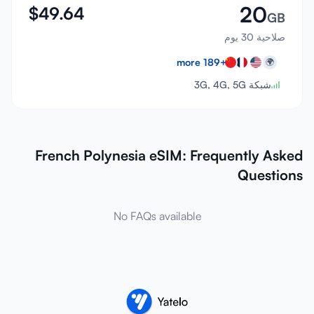
20
$
49.64
GB
صلاحية 30 يوم
more
189
+
🌍
شبكة 3G, 4G, 5G
French Polynesia eSIM: Frequently Asked
Questions
No FAQs available