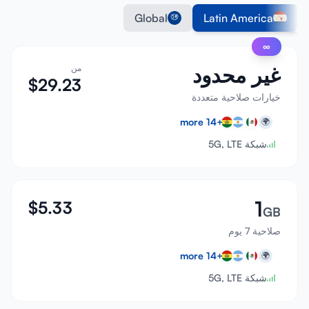
Global
Latin America
∞
غير محدود
من
$
29.23
خيارات صلاحية متعددة
more
14
+
🌍
شبكة 5G, LTE
1
$
5.33
GB
صلاحية 7 يوم
more
14
+
🌍
شبكة 5G, LTE