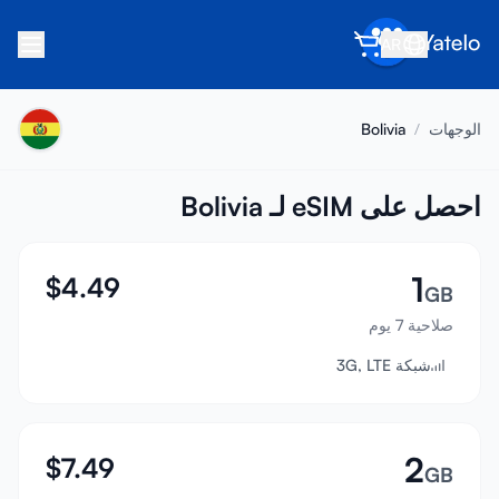
AR
الرئيسية
الوجهات
/
Bolivia
المدونة
عن Yatelo
احصل على eSIM لـ Bolivia
اكسب
1
$
4.49
أحل صديقاً
GB
صلاحية 7 يوم
كن شريكاً
شبكة 3G, LTE
مركز المساعدة
الأسئلة الشائعة
الدعم
2
$
7.49
GB
توافق الأجهزة