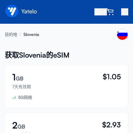
ZH
首页
目的地
/
Slovenia
博客
关于我们
获取Slovenia的eSIM
赚取
1
$
1.05
推荐好友
GB
成为合作伙伴
7天有效期
5G网络
帮助中心
常见问题
支持
2
$
2.93
GB
设备兼容性