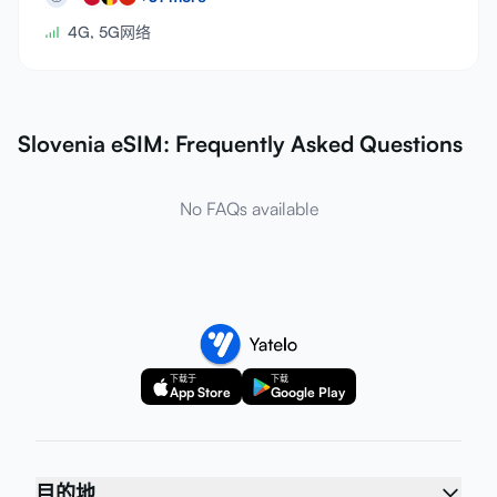
4G, 5G网络
Slovenia eSIM: Frequently Asked Questions
No FAQs available
下载于
下载
App Store
Google Play
目的地