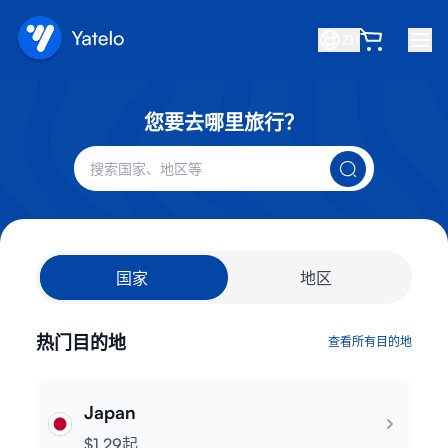
ZH
首页
您要去哪里旅行？
博客
关于我们
赚取
推荐好友
国家
地区
成为合作伙伴
帮助中心
热门目的地
查看所有目的地
常见问题
支持
Japan
设备兼容性
$1.29起