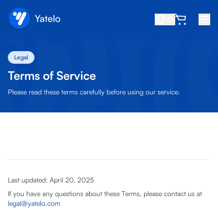
ZH
首页
Legal
博客
Terms of Service
关于我们
Please read these terms carefully before using our service.
赚取
推荐好友
成为合作伙伴
帮助中心
Last updated: April 20, 2025
常见问题
If you have any questions about these Terms, please contact us at
支持
legal@yatelo.com
设备兼容性