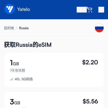
ZH
首页
目的地
/
Russia
博客
关于我们
获取Russia的eSIM
赚取
1
$
2.20
推荐好友
GB
成为合作伙伴
7天有效期
4G, 5G网络
帮助中心
常见问题
支持
3
$
5.56
GB
设备兼容性