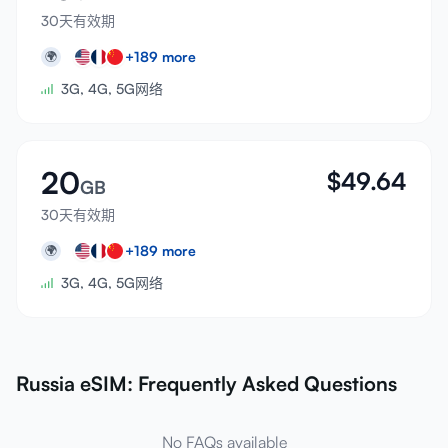
30天有效期
+
189
more
🌍
3G, 4G, 5G网络
20
$
49.64
GB
30天有效期
+
189
more
🌍
3G, 4G, 5G网络
Russia eSIM: Frequently Asked Questions
No FAQs available