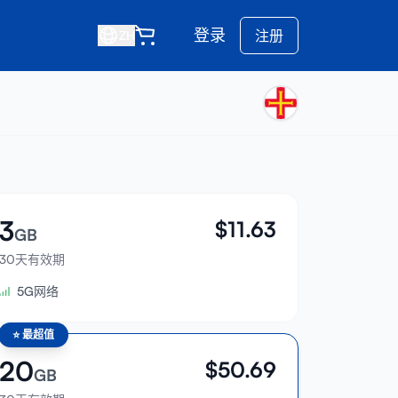
登录
注册
ZH
3
$
11.63
GB
30天有效期
5G网络
⭐
最超值
20
$
50.69
GB