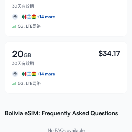
30天有效期
+
14
more
🌍
5G, LTE网络
20
$
34.17
GB
30天有效期
+
14
more
🌍
5G, LTE网络
Bolivia eSIM: Frequently Asked Questions
No FAQs available