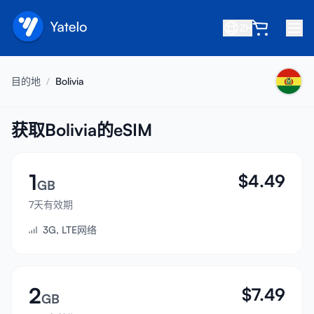
ZH
首页
目的地
/
Bolivia
博客
关于我们
获取Bolivia的eSIM
赚取
1
$
4.49
推荐好友
GB
成为合作伙伴
7天有效期
3G, LTE网络
帮助中心
常见问题
支持
2
$
7.49
GB
设备兼容性