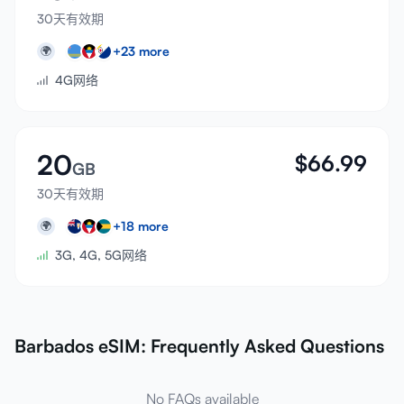
30天有效期
+
23
more
🌍
4G网络
20
$
66.99
GB
30天有效期
+
18
more
🌍
3G, 4G, 5G网络
Barbados eSIM: Frequently Asked Questions
No FAQs available