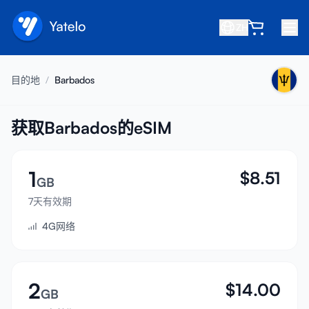
ZH
首页
目的地
/
Barbados
博客
关于我们
获取Barbados的eSIM
赚取
1
$
8.51
推荐好友
GB
成为合作伙伴
7天有效期
4G网络
帮助中心
常见问题
支持
2
$
14.00
GB
设备兼容性