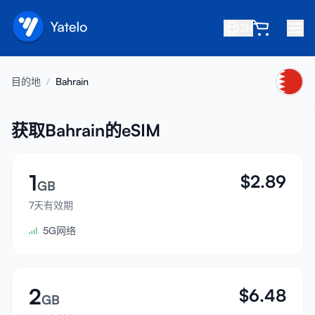
ZH
首页
目的地
/
Bahrain
博客
关于我们
获取Bahrain的eSIM
赚取
1
$
2.89
推荐好友
GB
成为合作伙伴
7天有效期
5G网络
帮助中心
常见问题
支持
2
$
6.48
GB
设备兼容性