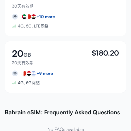
30天有效期
+
10
more
🌍
4G, 5G, LTE网络
20
$
180.20
GB
30天有效期
+
9
more
🌍
4G, 5G网络
Bahrain eSIM: Frequently Asked Questions
No FAQs available