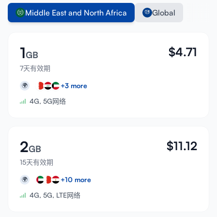
Middle East and North Africa
Global
1
$
4.71
GB
7天有效期
+
3
more
🌍
4G, 5G网络
2
$
11.12
GB
15天有效期
+
10
more
🌍
4G, 5G, LTE网络