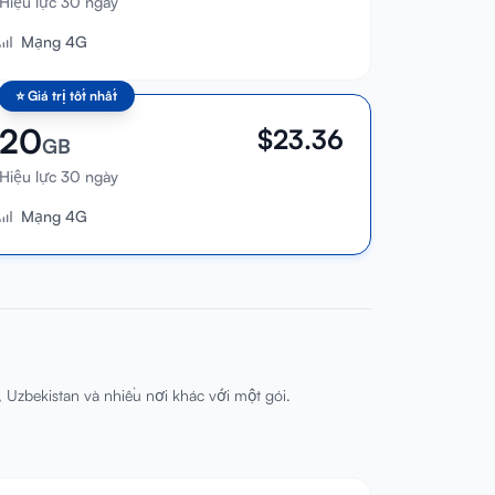
Hiệu lực 30 ngày
Mạng 4G
⭐
Giá trị tốt nhất
20
$
23.36
GB
Hiệu lực 30 ngày
Mạng 4G
, Uzbekistan và nhiều nơi khác với một gói.