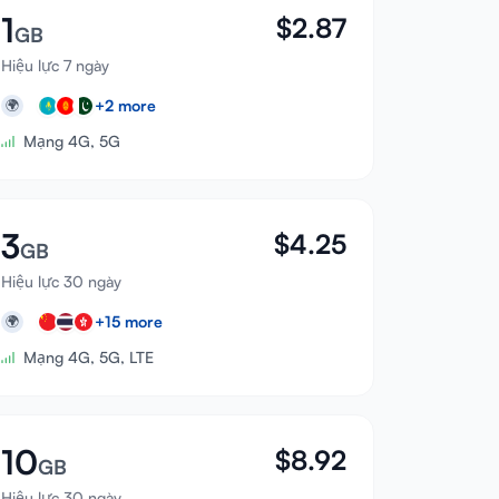
1
$
2.87
GB
Hiệu lực 7 ngày
+
2
more
🌍
Mạng 4G, 5G
3
$
4.25
GB
Hiệu lực 30 ngày
+
15
more
🌍
Mạng 4G, 5G, LTE
10
$
8.92
GB
Hiệu lực 30 ngày