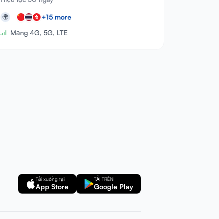
+
15
more
🌍
Mạng 4G, 5G, LTE
Tải xuống tại
TẢI TRÊN
App Store
Google Play