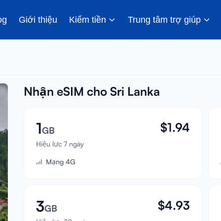
og
Giới thiệu
Kiếm tiền
Trung tâm trợ giúp
Nhận eSIM cho Sri Lanka
1
$
1.94
GB
Hiệu lực 7 ngày
Mạng 4G
3
$
4.93
GB