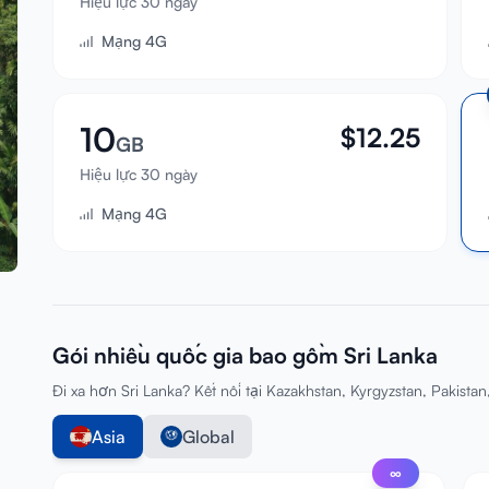
Hiệu lực 30 ngày
Mạng 4G
10
$
12.25
GB
Hiệu lực 30 ngày
Mạng 4G
Gói nhiều quốc gia bao gồm Sri Lanka
Đi xa hơn Sri Lanka? Kết nối tại Kazakhstan, Kyrgyzstan, Pakistan
Asia
Global
∞