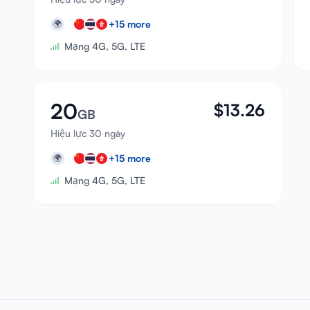
+
15
more
🌍
Mạng 4G, 5G, LTE
20
$
13.26
GB
Hiệu lực 30 ngày
+
15
more
🌍
Mạng 4G, 5G, LTE