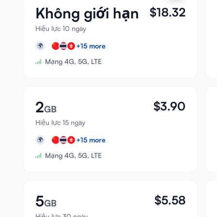
Không giới hạn
$
18.32
Hiệu lực 10 ngày
+
15
more
🌍
Mạng 4G, 5G, LTE
2
$
3.90
GB
Hiệu lực 15 ngày
+
15
more
🌍
Mạng 4G, 5G, LTE
5
$
5.58
GB
Hiệu lực 30 ngày