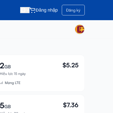
Đăng nhập
Đăng ký
VI
2
$
5.25
GB
Hiệu lực 15 ngày
Mạng LTE
5
$
7.36
GB